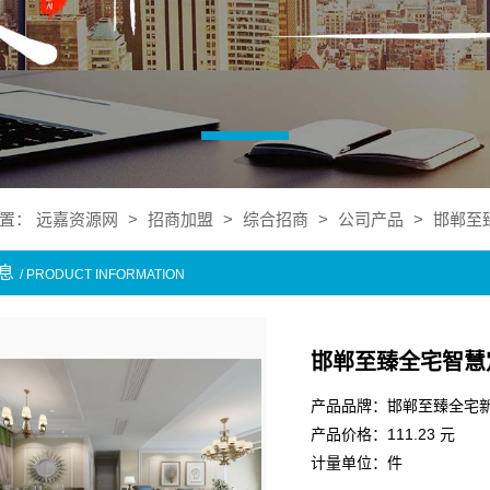
置：
远嘉资源网
>
招商加盟
>
综合招商
>
公司产品
>
邯郸至
息
/ PRODUCT INFORMATION
邯郸至臻全宅智慧
产品品牌：邯郸至臻全宅
产品价格：111.23 元
计量单位：件