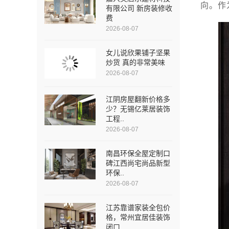
向。作
有限公司 新房装修收
费
2026-08-07
女儿说欣果铺子坚果
炒货 真的非常美味
2026-08-07
江阴房屋翻新价格多
少？无锡亿莱居装饰
工程..
2026-08-07
南昌环保全屋定制口
碑江西尚宅尚品新型
环保..
2026-08-07
江苏靠谱家装全包价
格，常州宜居佳装饰
闭口..