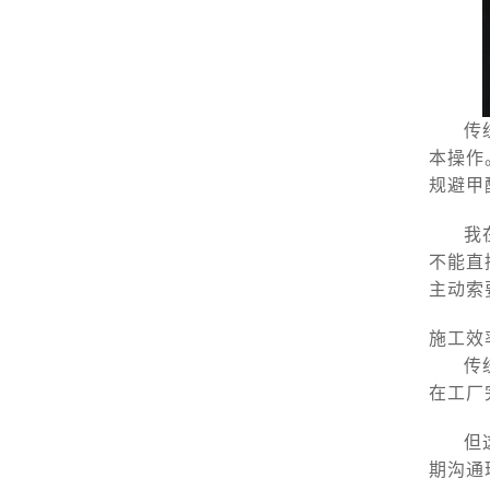
传
本操作
规避甲
我
不能直
主动索
施工效
传
在工厂
但
期沟通