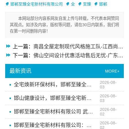
邯郸至臻全宅新材料有限公司
全
至臻
邯郸
本网站部分内容系网友自发上传与转载，不代表本网赞同
其观点。如涉及内容，版权等问题，请在30日内联系，我们将
在第一时间删除内容！
上一篇：
南昌全屋定制现代风格施工队-江西尚宅尚品
下一篇：
佛山空间设计优惠活动售后无忧-广东鼎饰空间装饰工程有限公司
最新资讯
MORE+
2026-08-
全宅焕新环保材料，邯郸至臻全宅新材料有限公司源头零醛
03
2026-08-
邯山健康设计，邯郸至臻全宅新材料有限公司引领环保装修新潮流
03
2026-08-
邯郸至臻全宅新材料有限公司 武安焕新 至臻品质之选
02
2026-08-
邯郸至臻全宅新材料有限公司：永年全屋装饰一站式服务
02