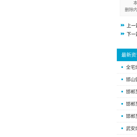
删除
上一
下一
最新资
全宅
邯山
邯郸
邯郸
邯郸
武安