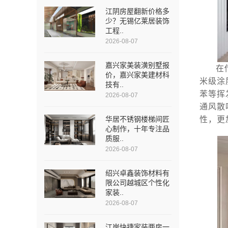
江阴房屋翻新价格多
少？无锡亿莱居装饰
工程..
2026-08-07
嘉兴家美装潢别墅报
在
价，嘉兴家美建材科
米级涂
技有..
苯等挥
2026-08-07
通风散
华居不锈钢楼梯间匠
性，更
心制作，十年专注品
质服..
2026-08-07
绍兴卓鑫装饰材料有
限公司越城区个性化
家装..
2026-08-07
江岸快捷家装两房一